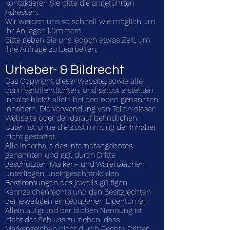
kontaktieren Sie bitte die angeführten
Adressen.
Wir werden uns so schnell wie möglich um
Ihr Anliegen kümmern.
Bitte geben Sie uns jedoch etwas Zeit, um
Ihre Anfrage zu bearbeiten.
Urheber- & Bildrecht
Das Copyright dieser Website, sowie alle
darin veröffentlichten, und selbst erstellten
Inhalte bleibt allein bei den oben genannten
Inhabern. Die Verwendung von Teilen dieser
Webseite oder der darauf befindlichen
Daten ist ohne die Zustimmung der Inhaber
nicht gestattet.
Alle innerhalb des Internetangebotes
genannten und ggf. durch Dritte
geschützten Marken- und Warenzeichen
unterliegen uneingeschränkt den
Bestimmungen des jeweils gültigen
Kennzeichenrechts und den Besitzrechten
der jeweiligen eingetragenen Eigentümer.
Allein aufgrund der bloßen Nennung ist
nicht der Schluss zu ziehen, dass
Markenzeichen nicht durch Rechte Dritter