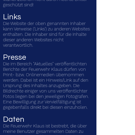
geschützt sind!
Links
Die Website der oben genannten Inhaber
kann Verweise ('Links') zu anderen Websites
enthalten. Die Inhaber sind für die Inhalte
dieser anderen Websites nicht
verantwortlich.
Presse
Die im Bereich "Aktuelles" veröffentlichten
Berichte der Feuerwehr Klaus dürfen von
Print- bzw. Onlinemedien übernommen
werden. Dabei ist ein Hinweis/Link auf den
Ursprung des Inhaltes anzugeben. Die
Bildrechte einiger von uns veröffentlichter
Fotos liegen bei den jeweiligen Fotografen.
Eine Bewilligung zur Vervielfältigung ist
gegebenfalls direkt bei diesen einzuholen.
Da
ten
Die Feuerwehr Klaus ist bestrebt, die über
meine Benutzer gesammelten Daten zu