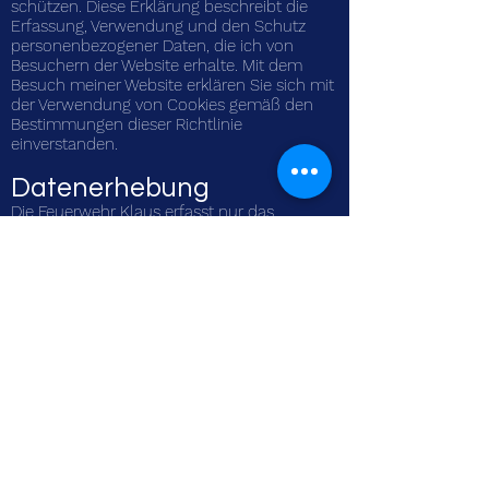
schützen. Diese Erklärung beschreibt die
Erfassung, Verwendung und den Schutz
personenbezogener Daten, die ich von
Besuchern der Website erhalte. Mit dem
Besuch meiner Website erklären Sie sich mit
der Verwendung von Cookies gemäß den
Bestimmungen dieser Richtlinie
einverstanden.
Datenerhebung
Die Feuerwehr Klaus erfasst nur das
Minimum an personenbezogenen Daten,
das zur Verbesserung meiner Website und
des von mir angebotenen Service
erforderlich sind. Die von mir gesammelten
Daten umfassen alle oder einen Teil der
Informationen, die Sie bei der Nutzung
meiner Website und/oder Dienstleistungen
angeben.
Datenverwendung
Die Feuerwehr Klaus kann die über meine
Website gesammelten persönlichen Daten
ausschließlich für die in dieser Richtlinie